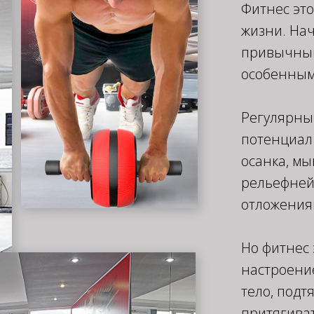
Фитнес это
жизни. Нач
привычный
особенным
Регулярны
потенциал 
осанка, мы
рельефней
отложениям
Но фитнес 
настроение
тело, подт
притягива